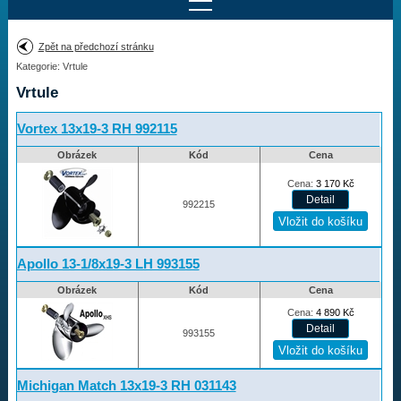
Najít motor
Zpět na předchozí stránku
Kategorie: Vrtule
Provedení:
Výrobce:
Vrtule
Výkon:
Drážky na hřídeli:
Vortex 13x19-3 RH 992115
Obrázek
Kód
Cena
Najít vrtuli
Cena:
3 170
Kč
992215
Motory
Apollo 13-1/8x19-3 LH 993155
Vrtule
Obrázek
Kód
Cena
Cena:
4 890
Kč
Vortex
993155
Apollo
Michigan Match
Michigan Match 13x19-3 RH 031143
Ballistic