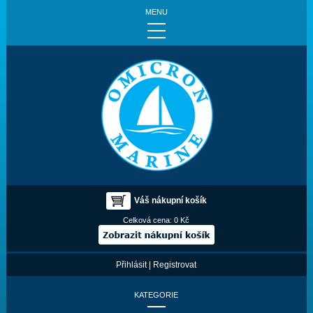
MENU
Váš nákupní košík
Celková cena:
0 Kč
Přihlásit
|
Registrovat
KATEGORIE