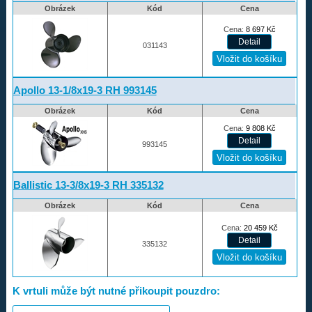
Obrázek
Kód
Cena
Rapture
Cena:
8 697
Kč
Volvo-Duo propellers
031143
Amita
Redukční pouzdra XHS
Apollo 13-1/8x19-3 RH 993145
Kontakty
Obrázek
Kód
Cena
Cena:
9 808
Kč
Aktuality
993145
Nákupní řád
Ballistic 13-3/8x19-3 RH 335132
Reklamační řád
Obrázek
Kód
Cena
Úvod
Cena:
20 459
Kč
335132
733 327 427
K vrtuli může být nutné přikoupit pouzdro: