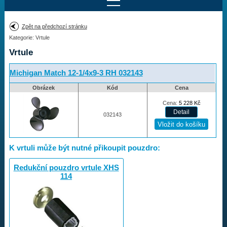
Najít motor
Zpět na předchozí stránku
Kategorie: Vrtule
Provedení:
Výrobce:
Vrtule
Výkon:
Drážky na hřídeli:
Michigan Match 12-1/4x9-3 RH 032143
Obrázek
Kód
Cena
Najít vrtuli
Cena:
5 228
Kč
032143
Motory
K vrtuli může být nutné přikoupit pouzdro:
Vrtule
Redukční pouzdro vrtule XHS
114
Vortex
Apollo
Michigan Match
Ballistic