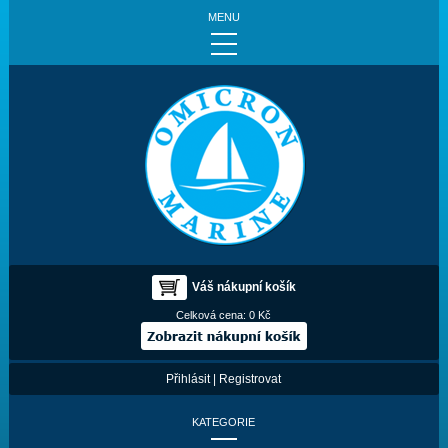
MENU
Váš nákupní košík
Celková cena:
0 Kč
Přihlásit
|
Registrovat
KATEGORIE