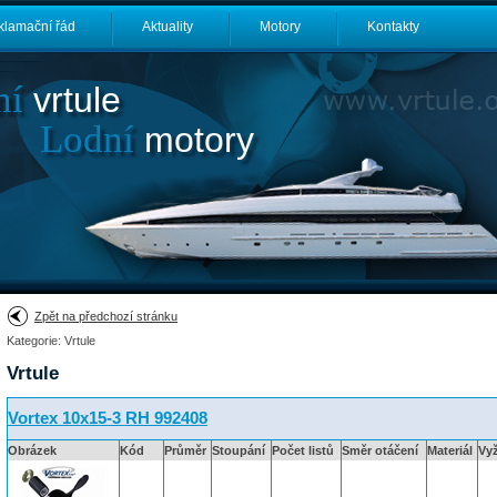
klamační řád
Aktuality
Motory
Kontakty
ní
vrtule
Lodní
motory
Zpět na předchozí stránku
Kategorie: Vrtule
Vrtule
Vortex 10x15-3 RH 992408
Obrázek
Kód
Průměr
Stoupání
Počet listů
Směr otáčení
Materiál
Vy