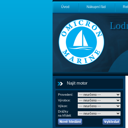
Úvod
Nákupní řád
Re
Lod
Najít motor
Provedení:
Výrobce:
Výkon:
Drážky
na hřídeli: