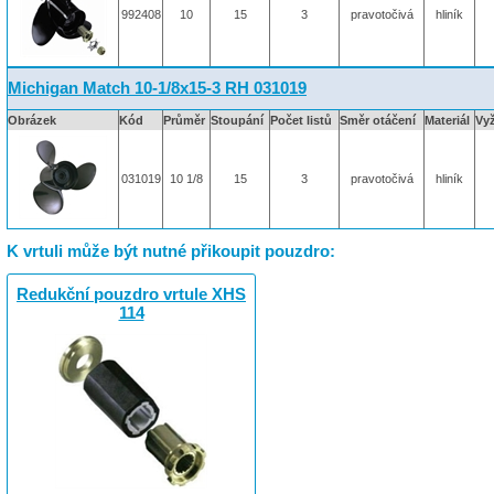
992408
10
15
3
pravotočivá
hliník
Michigan Match 10-1/8x15-3 RH 031019
Obrázek
Kód
Průměr
Stoupání
Počet listů
Směr otáčení
Materiál
Vy
031019
10 1/8
15
3
pravotočivá
hliník
K vrtuli může být nutné přikoupit pouzdro:
Redukční pouzdro vrtule XHS
114