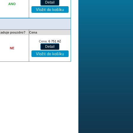
ANO
žaduje pouzdro?
Cena
Cena:
6 751
Kč
NE