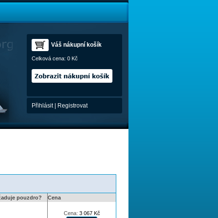
Váš nákupní košík
Celková cena:
0 Kč
Přihlásit
|
Registrovat
žaduje pouzdro?
Cena
Cena:
3 067
Kč