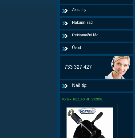
Aktuality
Nákupní řád
Reklamační řád
Úvod
733 327 427
Náš tip:
Vortex 16x13-3 RH 992001