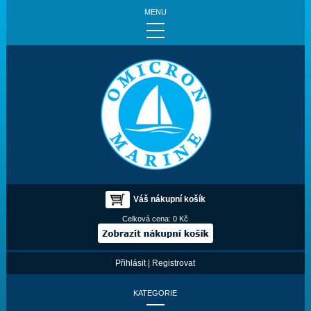
MENU
Váš nákupní košík
Celková cena:
0 Kč
Přihlásit
|
Registrovat
KATEGORIE