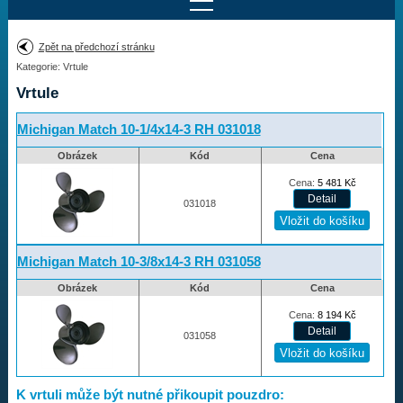
Najít motor
Zpět na předchozí stránku
Kategorie: Vrtule
Provedení:
Výrobce:
Vrtule
Výkon:
Drážky na hřídeli:
Michigan Match 10-1/4x14-3 RH 031018
Obrázek
Kód
Cena
Najít vrtuli
Cena:
5 481
Kč
031018
Motory
Michigan Match 10-3/8x14-3 RH 031058
Vrtule
Obrázek
Kód
Cena
Cena:
8 194
Kč
Vortex
031058
Apollo
Michigan Match
K vrtuli může být nutné přikoupit pouzdro:
Ballistic