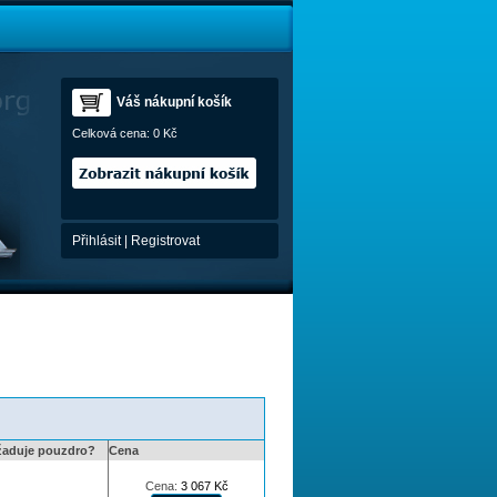
Váš nákupní košík
Celková cena:
0 Kč
Přihlásit
|
Registrovat
žaduje pouzdro?
Cena
Cena:
3 067
Kč