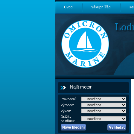
Úvod
Nákupní řád
Re
Lod
Najít motor
Provedení:
Výrobce:
Výkon:
Drážky
na hřídeli: