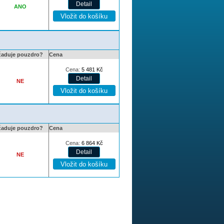
ANO
žaduje pouzdro?
Cena
Cena:
5 481
Kč
NE
žaduje pouzdro?
Cena
Cena:
6 864
Kč
NE