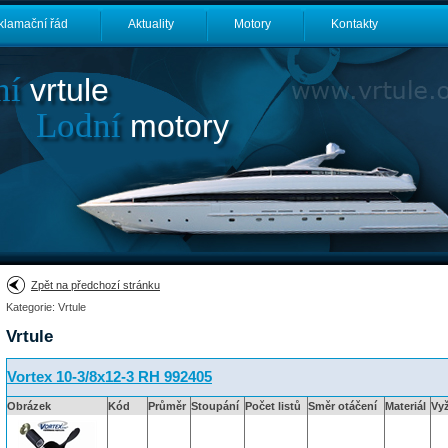
klamační řád
Aktuality
Motory
Kontakty
ní
vrtule
Lodní
motory
Zpět na předchozí stránku
Kategorie: Vrtule
Vrtule
Vortex 10-3/8x12-3 RH 992405
Obrázek
Kód
Průměr
Stoupání
Počet listů
Směr otáčení
Materiál
Vy