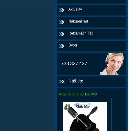
Aktuality
Nákupní řád
Reklamační řád
Úvod
733 327 427
Náš tip:
Vortex 16x13-3 RH 992001