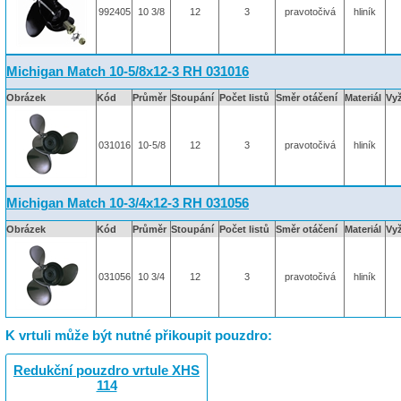
992405
10 3/8
12
3
pravotočivá
hliník
Michigan Match 10-5/8x12-3 RH 031016
Obrázek
Kód
Průměr
Stoupání
Počet listů
Směr otáčení
Materiál
Vy
031016
10-5/8
12
3
pravotočivá
hliník
Michigan Match 10-3/4x12-3 RH 031056
Obrázek
Kód
Průměr
Stoupání
Počet listů
Směr otáčení
Materiál
Vy
031056
10 3/4
12
3
pravotočivá
hliník
K vrtuli může být nutné přikoupit pouzdro:
Redukční pouzdro vrtule XHS
114