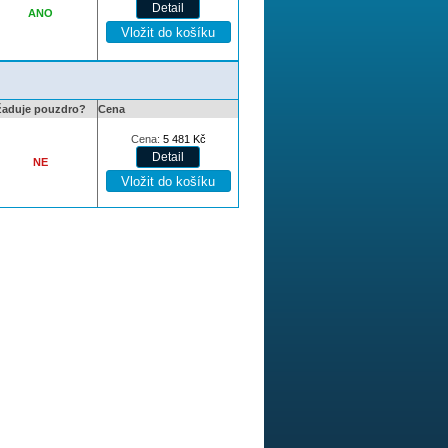
ANO
žaduje pouzdro?
Cena
Cena:
5 481
Kč
NE