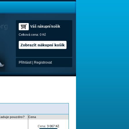
Váš nákupní košík
Celková cena:
0 Kč
Přihlásit
|
Registrovat
žaduje pouzdro?
Cena
Cena:
3 067
Kč