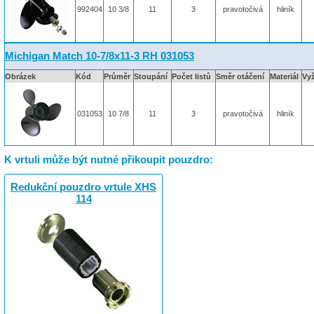
992404
10 3/8
11
3
pravotočivá
hliník
Michigan Match 10-7/8x11-3 RH 031053
Obrázek
Kód
Průměr
Stoupání
Počet listů
Směr otáčení
Materiál
Vy
031053
10 7/8
11
3
pravotočivá
hliník
K vrtuli může být nutné přikoupit pouzdro:
Redukční pouzdro vrtule XHS
114