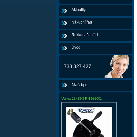
Aktuality
Nákupní řád
Reklamační řád
Úvod
733 327 427
Náš tip:
Vortex 16x13-3 RH 992001