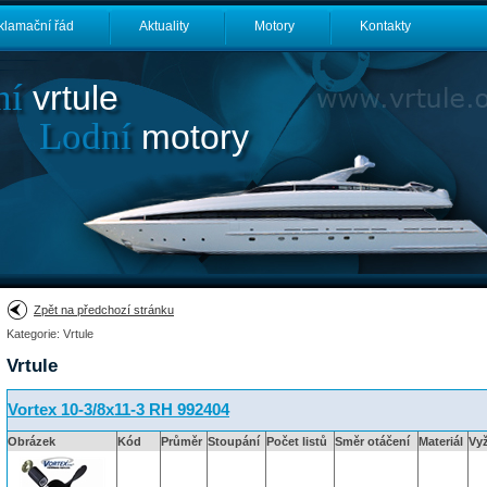
klamační řád
Aktuality
Motory
Kontakty
ní
vrtule
Lodní
motory
Zpět na předchozí stránku
Kategorie: Vrtule
Vrtule
Vortex 10-3/8x11-3 RH 992404
Obrázek
Kód
Průměr
Stoupání
Počet listů
Směr otáčení
Materiál
Vy