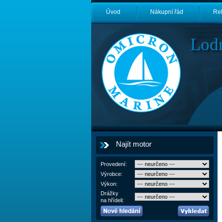
Úvod
Nákupní řád
Re
Lod
Najít motor
Provedení:
Výrobce:
Výkon:
Drážky
na hřídeli: