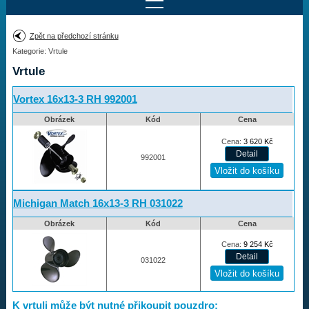
Najít motor
Zpět na předchozí stránku
Kategorie: Vrtule
Provedení:
Výrobce:
Vrtule
Výkon:
Drážky na hřídeli:
Vortex 16x13-3 RH 992001
Obrázek
Kód
Cena
Najít vrtuli
Cena:
3 620
Kč
992001
Motory
Michigan Match 16x13-3 RH 031022
Vrtule
Obrázek
Kód
Cena
Cena:
9 254
Kč
Vortex
031022
Apollo
Michigan Match
K vrtuli může být nutné přikoupit pouzdro:
Ballistic