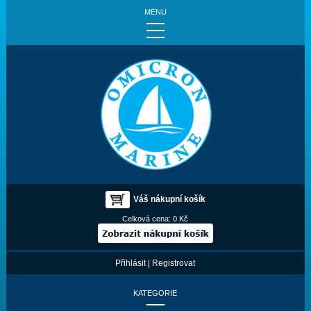
MENU
Váš nákupní košík
Celková cena:
0 Kč
Přihlásit
|
Registrovat
KATEGORIE