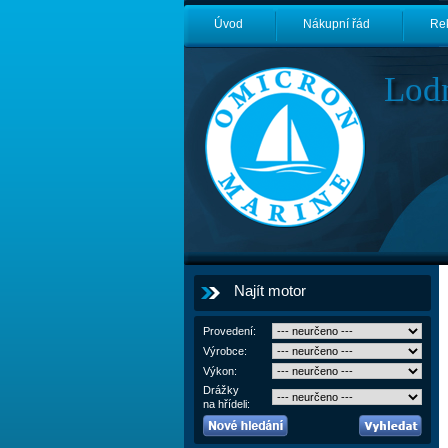
Úvod
Nákupní řád
Re
Lod
Najít motor
Provedení:
Výrobce:
Výkon:
Drážky
na hřídeli: