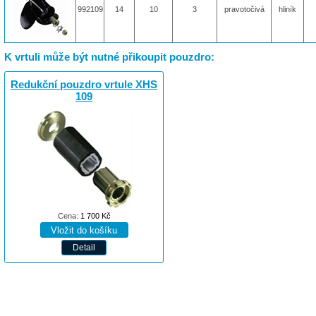
992109
14
10
3
pravotočivá
hliník
K vrtuli může být nutné přikoupit pouzdro:
Redukční pouzdro vrtule XHS
109
Cena:
1 700
Kč