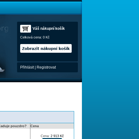
Váš nákupní košík
Celková cena:
0 Kč
Přihlásit
|
Registrovat
žaduje pouzdro?
Cena
Cena:
2 913
Kč