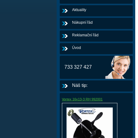
Aktuality
Nákupní řád
Reklamační řád
Úvod
733 327 427
Náš tip:
Vortex 16x13-3 RH 992001