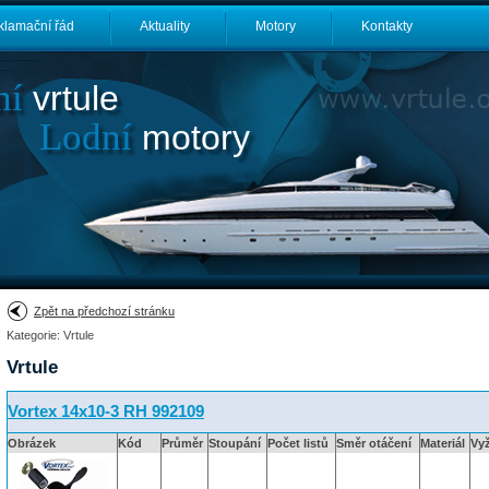
klamační řád
Aktuality
Motory
Kontakty
ní
vrtule
Lodní
motory
Zpět na předchozí stránku
Kategorie: Vrtule
Vrtule
Vortex 14x10-3 RH 992109
Obrázek
Kód
Průměr
Stoupání
Počet listů
Směr otáčení
Materiál
Vy