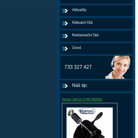
Aktuality
Nákupní řád
Reklamační řád
Úvod
733 327 427
Náš tip:
Vortex 16x13-3 RH 992001