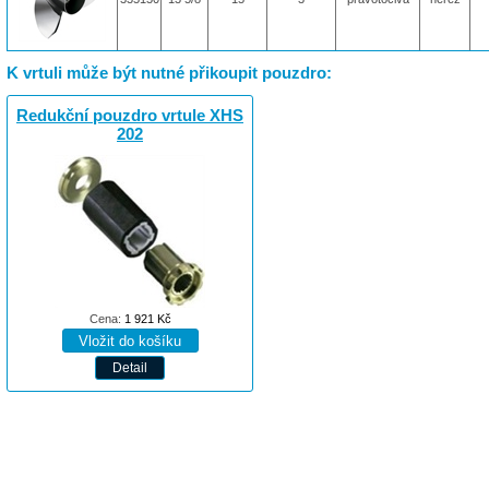
K vrtuli může být nutné přikoupit pouzdro:
Redukční pouzdro vrtule XHS
202
Cena:
1 921
Kč