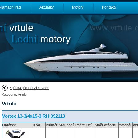
klamační řád
Aktuality
Motory
Kontakty
ní
vrtule
Lodní
motory
Zpět na předchozí stránku
Kategorie: Vrtule
Vrtule
Vortex 13-3/4x15-3 RH 992113
Obrázek
Kód
Průměr
Stoupání
Počet listů
Směr otáčení
Materiál
Vy