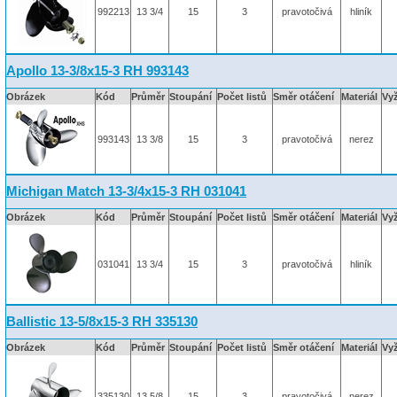
992213
13 3/4
15
3
pravotočivá
hliník
Apollo 13-3/8x15-3 RH 993143
Obrázek
Kód
Průměr
Stoupání
Počet listů
Směr otáčení
Materiál
Vy
993143
13 3/8
15
3
pravotočivá
nerez
Michigan Match 13-3/4x15-3 RH 031041
Obrázek
Kód
Průměr
Stoupání
Počet listů
Směr otáčení
Materiál
Vy
031041
13 3/4
15
3
pravotočivá
hliník
Ballistic 13-5/8x15-3 RH 335130
Obrázek
Kód
Průměr
Stoupání
Počet listů
Směr otáčení
Materiál
Vy
335130
13 5/8
15
3
pravotočivá
nerez