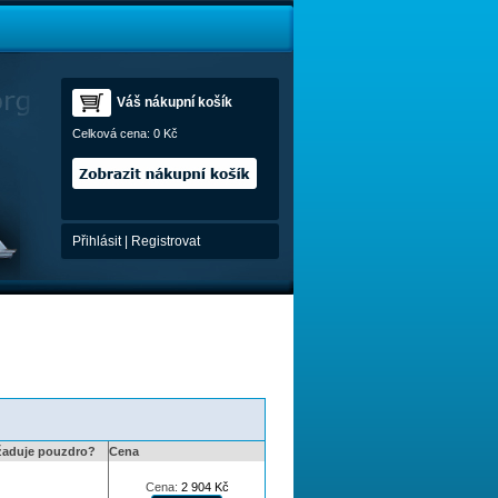
Váš nákupní košík
Celková cena:
0 Kč
Přihlásit
|
Registrovat
žaduje pouzdro?
Cena
Cena:
2 904
Kč