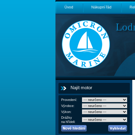
Úvod
Nákupní řád
Re
Lod
Najít motor
Provedení:
Výrobce:
Výkon:
Drážky
na hřídeli: