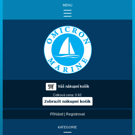
MENU
Váš nákupní košík
Celková cena:
0 Kč
Přihlásit
|
Registrovat
KATEGORIE