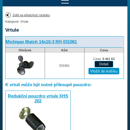
Najít motor
Zpět na předchozí stránku
Kategorie: Vrtule
Provedení:
Výrobce:
Vrtule
Výkon:
Drážky na hřídeli:
Michigan Match 14x10-3 RH 031061
Obrázek
Kód
Cena
Najít vrtuli
Cena:
9 461
Kč
031061
Motory
K vrtuli může být nutné přikoupit pouzdro:
Vrtule
Redukční pouzdro vrtule XHS
202
Vortex
Apollo
Michigan Match
Ballistic