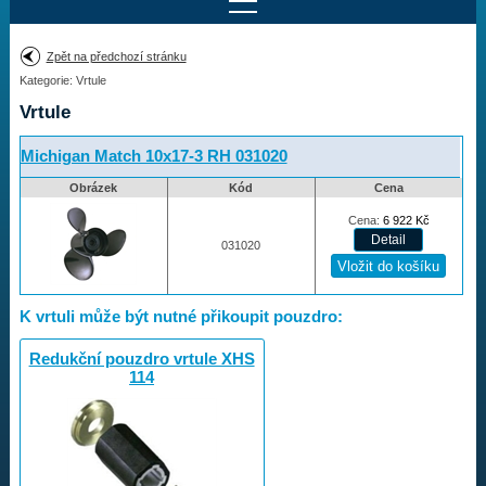
Najít motor
Zpět na předchozí stránku
Kategorie: Vrtule
Provedení:
Výrobce:
Vrtule
Výkon:
Drážky na hřídeli:
Michigan Match 10x17-3 RH 031020
Obrázek
Kód
Cena
Najít vrtuli
Cena:
6 922
Kč
031020
Motory
K vrtuli může být nutné přikoupit pouzdro:
Vrtule
Redukční pouzdro vrtule XHS
114
Vortex
Apollo
Michigan Match
Ballistic