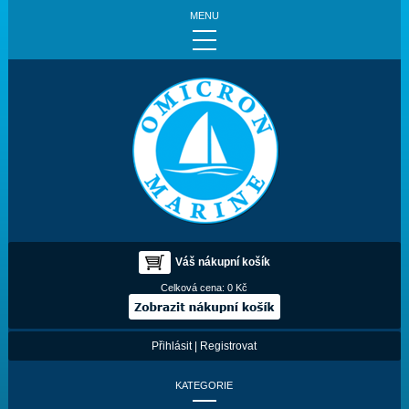
MENU
Váš nákupní košík
Celková cena:
0 Kč
Přihlásit
|
Registrovat
KATEGORIE