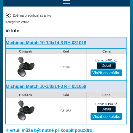
Najít motor
Zpět na předchozí stránku
Kategorie: Vrtule
Provedení:
Výrobce:
Vrtule
Výkon:
Drážky na hřídeli:
Michigan Match 10-1/4x14-3 RH 031018
Obrázek
Kód
Cena
Najít vrtuli
Cena:
5 481
Kč
031018
Motory
Michigan Match 10-3/8x14-3 RH 031058
Vrtule
Obrázek
Kód
Cena
Cena:
8 194
Kč
Vortex
031058
Apollo
Michigan Match
K vrtuli může být nutné přikoupit pouzdro:
Ballistic