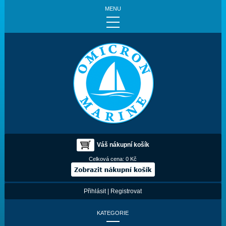
MENU
Váš nákupní košík
Celková cena:
0 Kč
Přihlásit
|
Registrovat
KATEGORIE