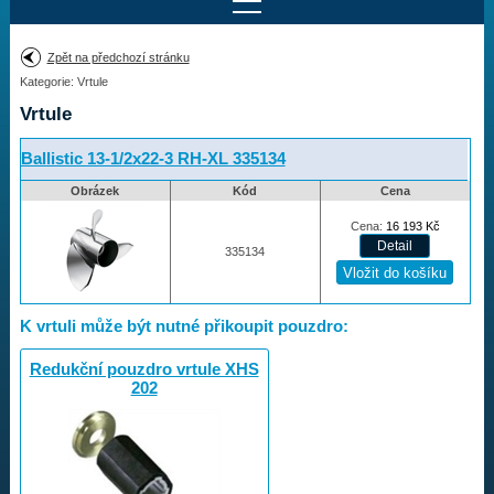
Najít motor
Zpět na předchozí stránku
Kategorie: Vrtule
Provedení:
Výrobce:
Vrtule
Výkon:
Drážky na hřídeli:
Ballistic 13-1/2x22-3 RH-XL 335134
Obrázek
Kód
Cena
Najít vrtuli
Cena:
16 193
Kč
335134
Motory
K vrtuli může být nutné přikoupit pouzdro:
Vrtule
Redukční pouzdro vrtule XHS
202
Vortex
Apollo
Michigan Match
Ballistic