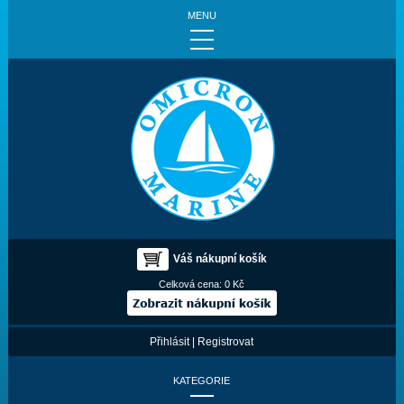
MENU
Váš nákupní košík
Celková cena:
0 Kč
Přihlásit
|
Registrovat
KATEGORIE