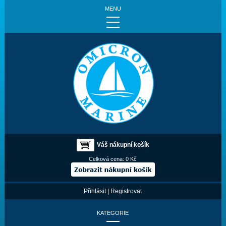
MENU
Váš nákupní košík
Celková cena:
0 Kč
Přihlásit
|
Registrovat
KATEGORIE