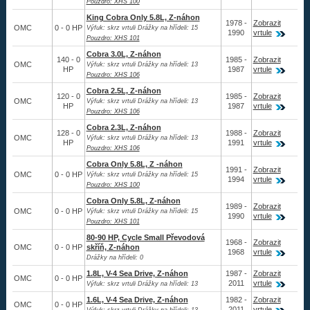
Pouzdro: XHS 100
King Cobra Only 5.8L, Z-náhon
1978 -
Zobrazit
OMC
0 - 0 HP
Výfuk: skrz vrtuli Drážky na hřídeli: 15
1990
vrtule
Pouzdro: XHS 101
Cobra 3.0L, Z-náhon
140 - 0
1985 -
Zobrazit
OMC
Výfuk: skrz vrtuli Drážky na hřídeli: 13
HP
1987
vrtule
Pouzdro: XHS 106
Cobra 2.5L, Z-náhon
120 - 0
1985 -
Zobrazit
OMC
Výfuk: skrz vrtuli Drážky na hřídeli: 13
HP
1987
vrtule
Pouzdro: XHS 106
Cobra 2.3L, Z-náhon
128 - 0
1988 -
Zobrazit
OMC
Výfuk: skrz vrtuli Drážky na hřídeli: 13
HP
1991
vrtule
Pouzdro: XHS 106
Cobra Only 5.8L, Z -náhon
1991 -
Zobrazit
OMC
0 - 0 HP
Výfuk: skrz vrtuli Drážky na hřídeli: 15
1994
vrtule
Pouzdro: XHS 100
Cobra Only 5.8L, Z-náhon
1989 -
Zobrazit
OMC
0 - 0 HP
Výfuk: skrz vrtuli Drážky na hřídeli: 15
1990
vrtule
Pouzdro: XHS 101
80-90 HP, Cycle Small Převodová
1968 -
Zobrazit
OMC
0 - 0 HP
skříň, Z-náhon
1968
vrtule
Drážky na hřídeli: 0
1.8L, V-4 Sea Drive, Z-náhon
1987 -
Zobrazit
OMC
0 - 0 HP
2011
vrtule
Výfuk: skrz vrtuli Drážky na hřídeli: 13
1.6L, V-4 Sea Drive, Z-náhon
1982 -
Zobrazit
OMC
0 - 0 HP
2011
vrtule