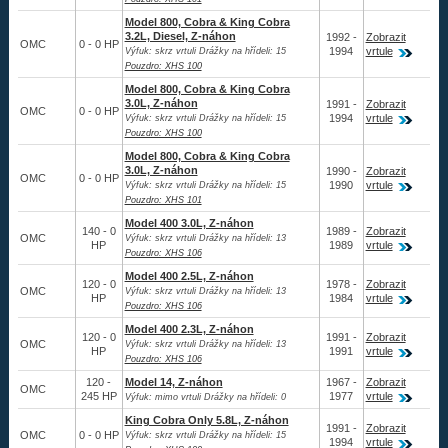
Model 800, Cobra & King Cobra
3.2L, Diesel, Z-náhon
1992 -
Zobrazit
OMC
0 - 0 HP
1994
vrtule
Výfuk: skrz vrtuli Drážky na hřídeli: 15
Pouzdro: XHS 100
Model 800, Cobra & King Cobra
3.0L, Z-náhon
1991 -
Zobrazit
OMC
0 - 0 HP
1994
vrtule
Výfuk: skrz vrtuli Drážky na hřídeli: 15
Pouzdro: XHS 100
Model 800, Cobra & King Cobra
3.0L, Z-náhon
1990 -
Zobrazit
OMC
0 - 0 HP
1990
vrtule
Výfuk: skrz vrtuli Drážky na hřídeli: 15
Pouzdro: XHS 101
Model 400 3.0L, Z-náhon
140 - 0
1989 -
Zobrazit
OMC
Výfuk: skrz vrtuli Drážky na hřídeli: 13
HP
1989
vrtule
Pouzdro: XHS 106
Model 400 2.5L, Z-náhon
120 - 0
1978 -
Zobrazit
OMC
Výfuk: skrz vrtuli Drážky na hřídeli: 13
HP
1984
vrtule
Pouzdro: XHS 106
Model 400 2.3L, Z-náhon
120 - 0
1991 -
Zobrazit
OMC
Výfuk: skrz vrtuli Drážky na hřídeli: 13
HP
1991
vrtule
Pouzdro: XHS 106
120 -
Model 14, Z-náhon
1967 -
Zobrazit
OMC
245 HP
1977
vrtule
Výfuk: mimo vrtuli Drážky na hřídeli: 0
King Cobra Only 5.8L, Z-náhon
1991 -
Zobrazit
OMC
0 - 0 HP
Výfuk: skrz vrtuli Drážky na hřídeli: 15
1994
vrtule