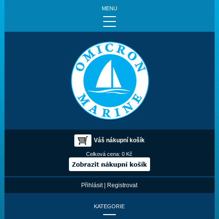
MENU
Váš nákupní košík
Celková cena:
0 Kč
Přihlásit
|
Registrovat
KATEGORIE