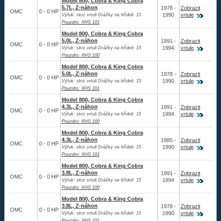
Redukční pouzdra XHS
Model 800, Cobra & King Cobra
5.7L, Z-náhon
1978 -
Zobrazit
OMC
0 - 0 HP
1990
vrtule
Výfuk: skrz vrtuli Drážky na hřídeli: 15
Kontakty
Pouzdro: XHS 101
Model 800, Cobra & King Cobra
Aktuality
5.0L, Z-náhon
1991 -
Zobrazit
OMC
0 - 0 HP
1994
vrtule
Výfuk: skrz vrtuli Drážky na hřídeli: 15
Pouzdro: XHS 100
Nákupní řád
Model 800, Cobra & King Cobra
5.0L, Z-náhon
1978 -
Zobrazit
OMC
0 - 0 HP
Reklamační řád
1990
vrtule
Výfuk: skrz vrtuli Drážky na hřídeli: 15
Pouzdro: XHS 101
Úvod
Model 800, Cobra & King Cobra
4.3L, Z-náhon
1991 -
Zobrazit
OMC
0 - 0 HP
1994
vrtule
Výfuk: skrz vrtuli Drážky na hřídeli: 15
Pouzdro: XHS 100
733 327 427
Model 800, Cobra & King Cobra
4.3L, Z-náhon
1985 -
Zobrazit
OMC
0 - 0 HP
1990
vrtule
Výfuk: skrz vrtuli Drážky na hřídeli: 15
Pouzdro: XHS 101
Model 800, Cobra & King Cobra
3.8L, Z-náhon
1991 -
Zobrazit
OMC
0 - 0 HP
1994
vrtule
Výfuk: skrz vrtuli Drážky na hřídeli: 15
Pouzdro: XHS 100
Model 800, Cobra & King Cobra
3.8L, Z-náhon
1978 -
Zobrazit
OMC
0 - 0 HP
1990
vrtule
Výfuk: skrz vrtuli Drážky na hřídeli: 15
Pouzdro: XHS 101