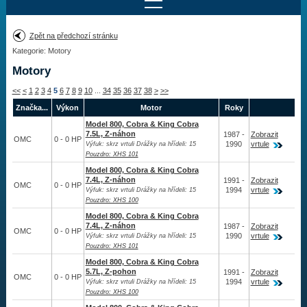
Najít motor
Zpět na předchozí stránku
Kategorie: Motory
Provedení:
Výrobce:
Motory
Výkon:
<<
<
1
2
3
4
5
6
7
8
9
10
...
34
35
36
37
38
>
>>
Drážky na hřídeli:
Značka...
Výkon
Motor
Roky
Model 800, Cobra & King Cobra
7.5L, Z-náhon
1987 -
Zobrazit
Najít vrtuli
OMC
0 - 0 HP
1990
vrtule
Výfuk: skrz vrtuli Drážky na hřídeli: 15
Pouzdro: XHS 101
Model 800, Cobra & King Cobra
7.4L, Z-náhon
1991 -
Zobrazit
OMC
0 - 0 HP
1994
vrtule
Motory
Výfuk: skrz vrtuli Drážky na hřídeli: 15
Pouzdro: XHS 100
Model 800, Cobra & King Cobra
Závěsný
7.4L, Z-náhon
1987 -
Zobrazit
OMC
0 - 0 HP
1990
vrtule
Z-náhon
Výfuk: skrz vrtuli Drážky na hřídeli: 15
Pouzdro: XHS 101
Vestavné
Model 800, Cobra & King Cobra
5.7L, Z-pohon
1991 -
Zobrazit
OMC
0 - 0 HP
Vrtule
1994
vrtule
Výfuk: skrz vrtuli Drážky na hřídeli: 15
Pouzdro: XHS 100